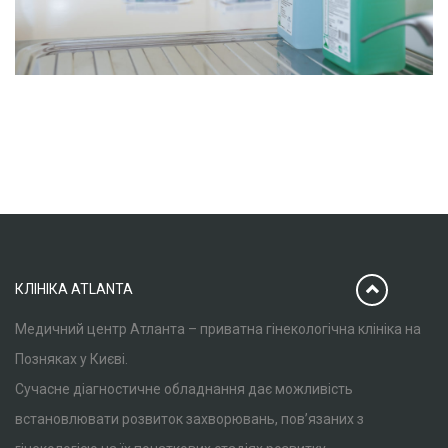
КЛІНІКА ATLANTA
Медичний центр Атланта – приватна гінекологічна клініка на
Позняках у Києві.
Сучасне діагностичне обладнання дає можливість
встановлювати розвиток захворювань, пов’язаних з