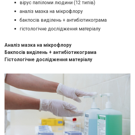
вірус папіломи людини (12 типів)
аналіз мазка на мікрофлору
бакпосів виділень + антибіотикограма
гістологічне дослідження матеріалу
Аналіз мазка на мікрофлору
Бакпосів виділень + антибіотикограма
Гістологічне дослідження матеріалу