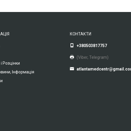
АЦІЯ
КОНТАКТИ
а
+380503817757
(Viber, Telegram)
 і Розцінки
atlantamedcentr@gmail.c
Новини, Інформація
ти