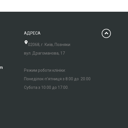
АДРЕСА
02068, г. Київ, Позняки
вул. Драгоманова, 17
om
Режим роботи клініки:
Понеділок-п'ятниця з 8.00 до 20.00
Субота з 10.00 до 17.00.