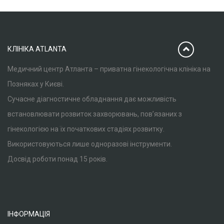
КЛІНІКА ATLANTA
Медичний центр Атланта – приватна гінекологічна клініка на
Позняках у Києві.
Сучасне діагностичне обладнання дає можливість
встановлювати розвиток захворювань, пов’язаних з
гінекологією на їх початкових стадіях розвитку.
Використовуються лише одноразові інструменти.
Досвід роботи понад 15 років.
ІНФОРМАЦІЯ