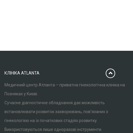
КЛІНІКА ATLANTA
Медичний центр Атланта – приватна гінекологічна клініка на
Позняках у Києві.
Сучасне діагностичне обладнання дає можливість
встановлювати розвиток захворювань, пов’язаних з
гінекологією на їх початкових стадіях розвитку.
Використовуються лише одноразові інструменти.