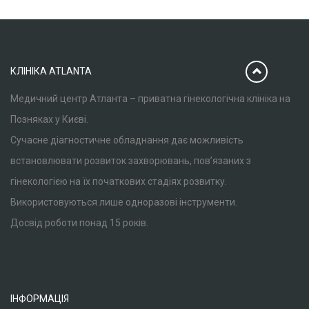
КЛІНІКА ATLANTA
Медичний центр Атланта – приватна гінекологічна клініка на
Позняках у Києві.
Сучасне діагностичне обладнання дає можливість
встановлювати розвиток захворювань, пов’язаних з
гінекологією на їх початкових стадіях розвитку.
Використовуються лише одноразові інструменти.
Досвід роботи понад 15 років.
ІНФОРМАЦІЯ