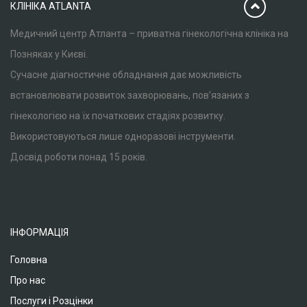
КЛІНІКА ATLANTA
Медичний центр Атланта – приватна гінекологічна клініка на
Позняках у Києві.
Сучасне діагностичне обладнання дає можливість
встановлювати розвиток захворювань, пов’язаних з
гінекологією на їх початкових стадіях розвитку.
Використовуються лише одноразові інструменти.
Досвід роботи понад 15 років.
ІНФОРМАЦІЯ
Головна
Про нас
Послуги і Розцінки