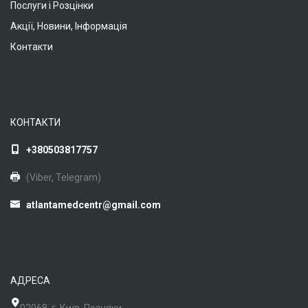
Послуги і Розцінки
Акції, Новини, Інформація
Контакти
КОНТАКТИ
+380503817757
(Viber, Telegram)
atlantamedcentr@gmail.com
АДРЕСА
02068, г. Київ, Позняки