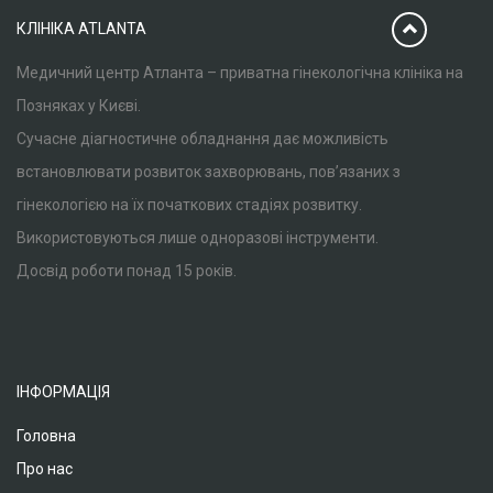
КЛІНІКА ATLANTA
Медичний центр Атланта – приватна гінекологічна клініка на
Позняках у Києві.
Сучасне діагностичне обладнання дає можливість
встановлювати розвиток захворювань, пов’язаних з
гінекологією на їх початкових стадіях розвитку.
Використовуються лише одноразові інструменти.
Досвід роботи понад 15 років.
ІНФОРМАЦІЯ
Головна
Про нас