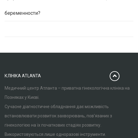
беременности?
КЛІНІКА ATLANTA
Медичний центр Атланта – приватна гінекологічна клініка на
Позняках у Києві.
Сучасне діагностичне обладнання дає можливість
встановлювати розвиток захворювань, пов’язаних з
гінекологією на їх початкових стадіях розвитку.
Використовуються лише одноразові інструменти.