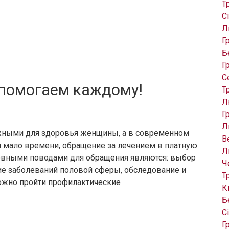
Т
С
Л
Г
Б
Г
С
 помогаем каждому!
Т
Л
Г
Л
ажными для здоровья женщины, а в современном
В
и мало времени, обращение за лечением в платную
Л
новными поводами для обращения являются: выбор
Ч
ие заболеваний половой сферы, обследование и
Т
ожно пройти профилактические
К
Б
С
Г