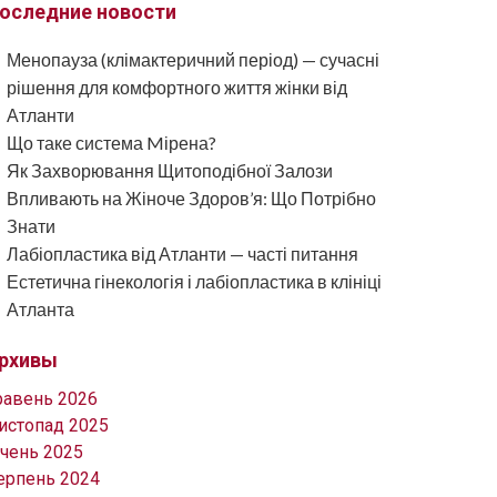
оследние новости
Менопауза (клімактеричний період) — сучасні
рішення для комфортного життя жінки від
Атланти
Що таке система Mірена?
Як Захворювання Щитоподібної Залози
Впливають на Жіноче Здоров’я: Що Потрібно
Знати
Лабіопластика від Атланти — часті питання
Естетична гінекологія і лабіопластика в клініці
Атланта
рхивы
равень 2026
истопад 2025
ічень 2025
ерпень 2024