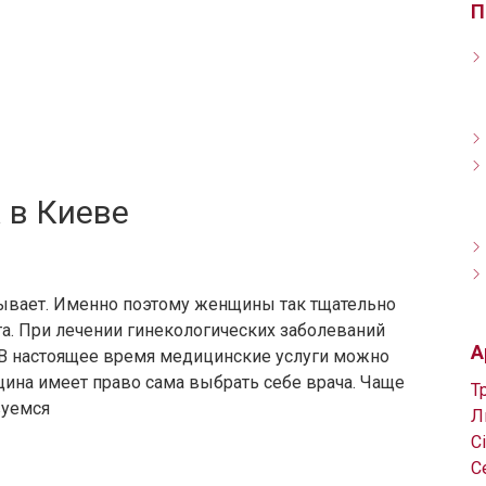
П
 в Киеве
бывает. Именно поэтому женщины так тщательно
га. При лечении гинекологических заболеваний
А
 В настоящее время медицинские услуги можно
нщина имеет право сама выбрать себе врача. Чаще
Т
вуемся
Л
С
С