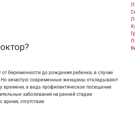
Л
С
Л
К
Г
Л
октор?
В
от беременности до рождения ребенка, в случае
за. Но зачастую современные женщины откладывают
тку времени, а ведь профилактическое посещение
ительные заболевания на ранней стадии.
 время, отсутствие